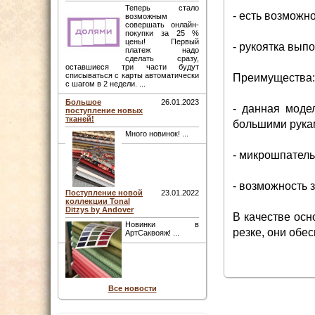
Теперь стало
- есть возможн
возможным
совершать онлайн-
покупки за 25 %
цены! Первый
- рукоятка вып
платеж надо
сделать сразу,
оставшиеся три части будут
списываться с карты автоматически
Преимущества:
с шагом в 2 недели. ...
Большое
26.01.2023
- данная моде
поступление новых
тканей!
большими рука
Много новинок! ...
- микрошпатель
- возможность 
Поступление новой
23.01.2022
коллекции Tonal
Ditzys by Andover
В качестве осн
Новинки в
резке, они обе
АртСаквояж! ...
Все новости