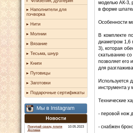
Флизелин, дублерин
моделью АК-3, 
в форме шпате
Наполнители для
пэчворка
Особенности м
Нити
Молнии
В комплекте п
диаметром 1,6 
Вязание
3), которая об
Тесьма, шнур
скатыванию со 
позволяет его 
Книги
для разглажива
Пуговицы
Используется д
Заготовки
инструмента у 
Подарочные сертификаты
Технические ха
Мы в Instagram
- перовой нож 
Новости
- снабжен брон
Покупай сразу, плати
10.05.2023
Долями