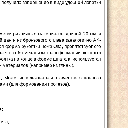
е получила завершение в виде удобной лопатки
зметки различных материалов длиной 20 мм и
 цанги из бронзового сплава (аналогично AK-
я форма рукоятки ножа Olfa, препятствует его
чает в себя механизм трансформации, который
укоятка на конце в форме шпателя используется
 материалов (например из глины).
.д. Может использоваться в качестве основного
ками (для формования протезов).
в;
игл;