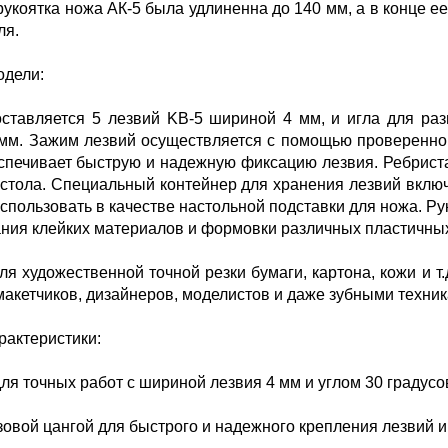
рукоятка ножа АК-5 была удлиненна до 140 мм, а в конце е
ля.
одели:
оставляется 5 лезвий KB-5 шириной 4 мм, и игла для ра
мм. Зажим лезвий осуществляется с помощью проверенной
еспечивает быструю и надежную фиксацию лезвия. Ребриста
стола. Специальный контейнер для хранения лезвий вклю
использовать в качестве настольной подставки для ножа. Р
ния клейких материалов и формовки различных пластичных
ля художественной точной резки бумаги, картона, кожи и т
макетчиков, дизайнеров, моделистов и даже зубными техни
рактеристики:
для точных работ с шириной лезвия 4 мм и углом 30 градусо
зовой цангой для быстрого и надежного крепления лезвий и 