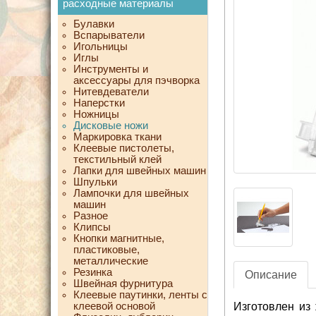
расходные материалы
Булавки
Вспарыватели
Игольницы
Иглы
Инструменты и
аксессуары для пэчворка
Нитевдеватели
Наперстки
Ножницы
Дисковые ножи
Маркировка ткани
Клеевые пистолеты,
текстильный клей
Лапки для швейных машин
Шпульки
Лампочки для швейных
машин
Разное
Клипсы
Кнопки магнитные,
пластиковые,
металлические
Резинка
Описание
Швейная фурнитура
Клеевые паутинки, ленты с
клеевой основой
Изготовлен из