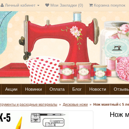
Личный кабинет
Мои Закладки (0)
Корзина покупок
Акции
Новинки
Оплата
Блог
Новости
Отзыв
трументы и расходные материалы
»
Дисковые ножи
»
Нож макетный с 5 л
Нож м