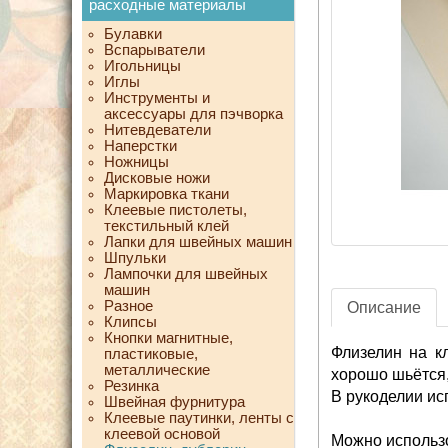
расходные материалы
Булавки
Вспарыватели
Игольницы
Иглы
Инструменты и
аксессуары для пэчворка
Нитевдеватели
Наперстки
Ножницы
Дисковые ножи
Маркировка ткани
Клеевые пистолеты,
текстильный клей
Лапки для швейных машин
Шпульки
Лампочки для швейных
машин
Разное
Описание
Клипсы
Кнопки магнитные,
Флизелин на кл
пластиковые,
металлические
хорошо шьётся,
Резинка
В рукоделии исп
Швейная фурнитура
Клеевые паутинки, ленты с
клеевой основой
Можно использо