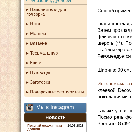
Флизелин, дублерин
Наполнители для
Способ примен
пэчворка
Ткани прогладь
Нити
Затем прокладк
Молнии
флизелин горя
шерсть (**). П
Вязание
стабилизировал
Тесьма, шнур
Рекомендуется 
Книги
Ширина: 90 см.
Пуговицы
Заготовки
Интернет-мага
клеевой Decov
Подарочные сертификаты
пожеланиями, п
Мы в Instagram
Так же у нас 
Посмотреть фот
Новости
Звоните: 8 (495
Покупай сразу, плати
10.05.2023
Долями