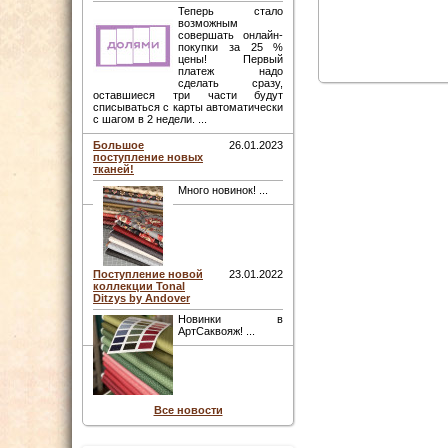
Теперь стало
возможным
совершать онлайн-
покупки за 25 %
цены! Первый
платеж надо
сделать сразу,
оставшиеся три части будут
списываться с карты автоматически
с шагом в 2 недели. ...
Большое
26.01.2023
поступление новых
тканей!
Много новинок! ...
Поступление новой
23.01.2022
коллекции Tonal
Ditzys by Andover
Новинки в
АртСаквояж! ...
Все новости