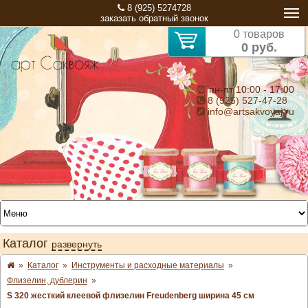
8 (925) 5274728
заказать обратный звонок
0 товаров
0 руб.
⏰ пн-пт 10:00 - 17:00
8 (925) 527-47-28
info@artsakvoyaj.ru
Каталог
развернуть
»
Каталог
»
Инструменты и расходные материалы
»
Флизелин, дублерин
»
S 320 жесткий клеевой флизелин Freudenberg ширина 45 см