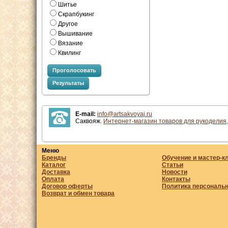
Шитье
Скрапбукинг
Другое
Вышивание
Вязание
Квилинг
Проголосовать
Результаты
E-mail:
info@artsakvoyaj.ru
Саквояж.
Интернет-магазин товаров для рукоделия,
Меню
Бренды
Обучение и мастер-к
Каталог
Статьи
Доставка
Новости
Оплата
Контакты
Договор оферты
Политика персональ
Возврат и обмен товара