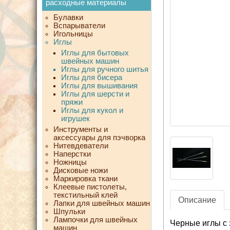
расходные материалы
Булавки
Вспарыватели
Игольницы
Иглы
Иглы для бытовых
швейных машин
Иглы для ручного шитья
Иглы для бисера
Иглы для вышивания
Иглы для шерсти и
пряжи
Иглы для кукол и
игрушек
Инструменты и
аксессуары для пэчворка
Нитевдеватели
Наперстки
Ножницы
Дисковые ножи
Маркировка ткани
Клеевые пистолеты,
текстильный клей
Описание
Лапки для швейных машин
Шпульки
Лампочки для швейных
Черные иглы с 
машин