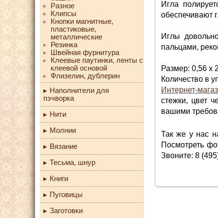
Игла полирует
Разное
Клипсы
обеспечивают г
Кнопки магнитные,
пластиковые,
Иглы довольно
металлические
Резинка
пальцами, реко
Швейная фурнитура
Клеевые паутинки, ленты с
клеевой основой
Размер: 0,56 х 
Флизелин, дублерин
Количество в уп
Интернет-магаз
Наполнители для
пэчворка
стежки, цвет 
вашими требова
Нити
Молнии
Так же у нас 
Посмотреть фот
Вязание
Звоните: 8 (495
Тесьма, шнур
Книги
Пуговицы
Заготовки