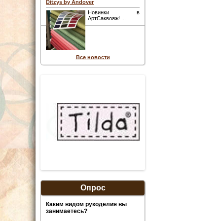
Ditzys by Andover
Новинки в
АртСаквояж! ...
Все новости
Опрос
Каким видом рукоделия вы
занимаетесь?