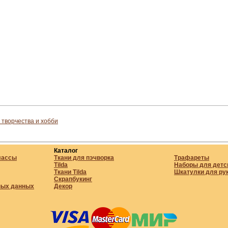
 творчества и хобби
Каталог
лассы
Ткани для пэчворка
Трафареты
Tilda
Наборы для детс
Ткани Tilda
Шкатулки для ру
Скрапбукинг
ных данных
Декор