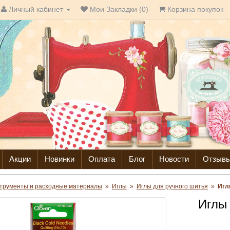
Личный кабинет
Мои Закладки (0)
Корзина покупок
Акции
Новинки
Оплата
Блог
Новости
Отзыв
трументы и расходные материалы
»
Иглы
»
Иглы для ручного шитья
»
Игл
Иглы 