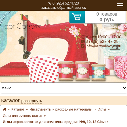
8 (925) 5274728
заказать обратный звонок
0 товаров
0 руб.
⏰ пн-пт 10:00 - 17:00
8 (925) 527-47-28
info@artsakvoyaj.ru
Каталог
развернуть
»
Каталог
»
Инструменты и расходные материалы
»
Иглы
»
Иглы для ручного шитья
»
Иглы черно-золотые для квилтинга средние №9, 10, 12 Clover