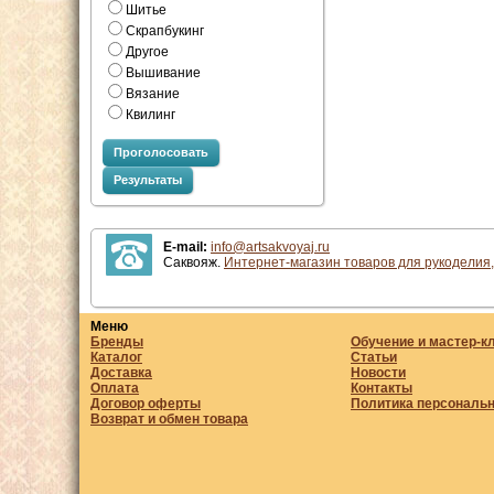
Шитье
Скрапбукинг
Другое
Вышивание
Вязание
Квилинг
Проголосовать
Результаты
E-mail:
info@artsakvoyaj.ru
Саквояж.
Интернет-магазин товаров для рукоделия,
Меню
Бренды
Обучение и мастер-к
Каталог
Статьи
Доставка
Новости
Оплата
Контакты
Договор оферты
Политика персональ
Возврат и обмен товара