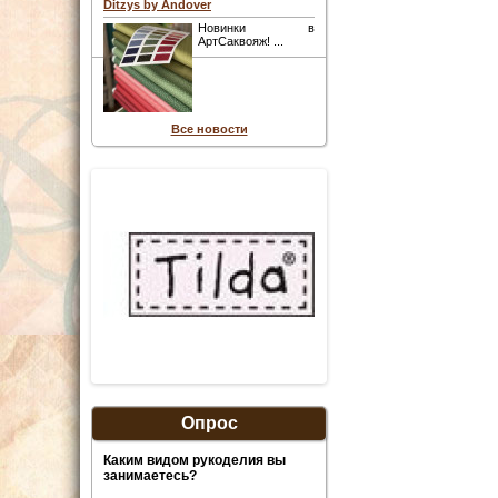
Ditzys by Andover
Новинки в
АртСаквояж! ...
Все новости
Опрос
Каким видом рукоделия вы
занимаетесь?