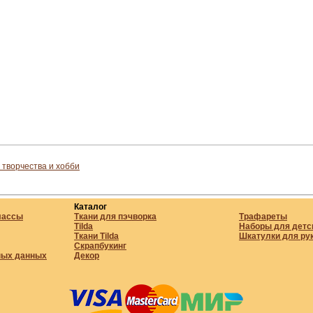
 творчества и хобби
Каталог
лассы
Ткани для пэчворка
Трафареты
Tilda
Наборы для детс
Ткани Tilda
Шкатулки для ру
Скрапбукинг
ных данных
Декор