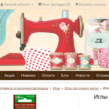
Личный кабинет
Мои Закладки (0)
Корзина покупок
Акции
Новинки
Оплата
Блог
Новости
Отзыв
трументы и расходные материалы
»
Иглы
»
Иглы для ручного шитья
»
Игл
Иглы 