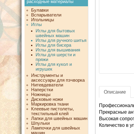
расходные материалы
Булавки
Вспарыватели
Игольницы
Иглы
Иглы для бытовых
швейных машин
Иглы для ручного шитья
Иглы для бисера
Иглы для вышивания
Иглы для шерсти и
пряжи
Иглы для кукол и
игрушек
Инструменты и
аксессуары для пэчворка
Нитевдеватели
Наперстки
Описание
Ножницы
Дисковые ножи
Маркировка ткани
Профессиональ
Клеевые пистолеты,
Прекрасные ан
текстильный клей
Лапки для швейных машин
Высокая сопрот
Шпульки
Количество в уп
Лампочки для швейных
машин