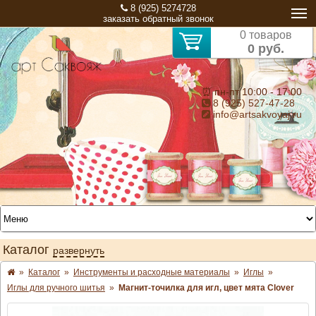
8 (925) 5274728
заказать обратный звонок
0 товаров
0 руб.
⏰ пн-пт 10:00 - 17:00
8 (925) 527-47-28
info@artsakvoyaj.ru
Каталог
развернуть
»
Каталог
»
Инструменты и расходные материалы
»
Иглы
»
Иглы для ручного шитья
»
Магнит-точилка для игл, цвет мята Clover