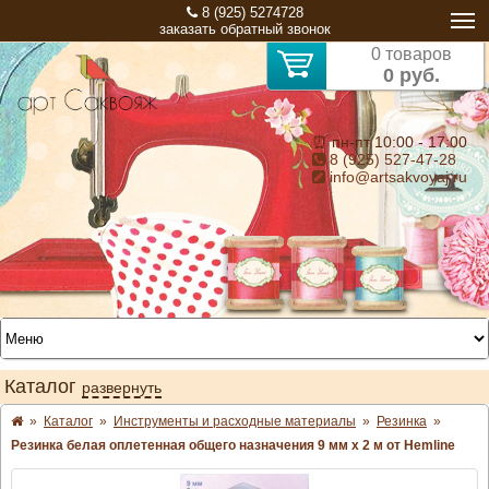
8 (925) 5274728
заказать обратный звонок
0 товаров
0 руб.
⏰ пн-пт 10:00 - 17:00
8 (925) 527-47-28
info@artsakvoyaj.ru
Каталог
развернуть
»
Каталог
»
Инструменты и расходные материалы
»
Резинка
»
Резинка белая оплетенная общего назначения 9 мм х 2 м от Hemline