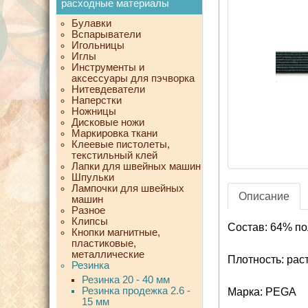
расходные материалы
Булавки
Вспарыватели
Игольницы
Иглы
Инструменты и
аксессуары для пэчворка
Нитевдеватели
Наперстки
Ножницы
Дисковые ножи
Маркировка ткани
Клеевые пистолеты,
текстильный клей
Лапки для швейных машин
Шпульки
Лампочки для швейных
Описание
машин
Разное
Клипсы
Состав: 64% по
Кнопки магнитные,
пластиковые,
металлические
Плотность: рас
Резинка
Резинка 20 - 40 мм
Резинка продежка 2.6 -
Марка: PEGA
15 мм