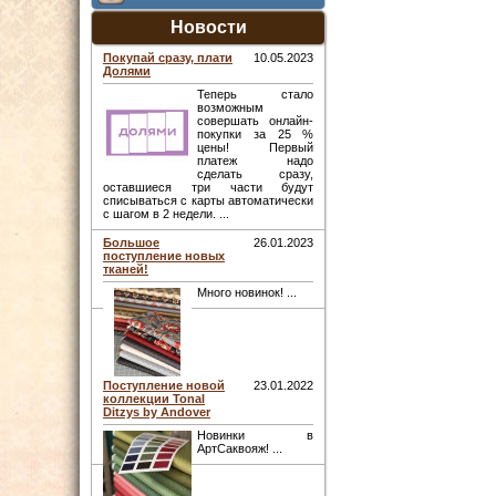
Новости
Покупай сразу, плати
10.05.2023
Долями
Теперь стало
возможным
совершать онлайн-
покупки за 25 %
цены! Первый
платеж надо
сделать сразу,
оставшиеся три части будут
списываться с карты автоматически
с шагом в 2 недели. ...
Большое
26.01.2023
поступление новых
тканей!
Много новинок! ...
Поступление новой
23.01.2022
коллекции Tonal
Ditzys by Andover
Новинки в
АртСаквояж! ...