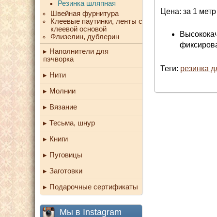
Резинка шляпная
Цена: за 1 метр
Швейная фурнитура
Клеевые паутинки, ленты с
клеевой основой
Высококач
Флизелин, дублерин
фиксирова
Наполнители для
пэчворка
Теги:
резинка д
Нити
Молнии
Вязание
Тесьма, шнур
Книги
Пуговицы
Заготовки
Подарочные сертификаты
Мы в Instagram