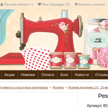
Личный кабинет
Мои Закладки (0)
Корзина покупок
Акции
Новинки
Оплата
Блог
Новости
Отзыв
трументы и расходные материалы
»
Резинка
»
Резинка продежка 2.6 - 15 м
Рез
Артикул:
85