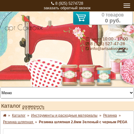
8 (925) 5274728
заказать обратный звонок
0 товаров
0 руб.
⏰ пн-пт 10:00 - 17:00
8 (925) 527-47-28
info@artsakvoyaj.ru
Каталог
развернуть
»
Каталог
»
Инструменты и расходные материалы
»
Резинка
»
Резинка шляпная
»
Резинка шляпная 2.8мм Зеленый с черным PEGA