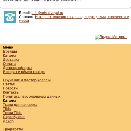
E-mail:
info@artsakvoyaj.ru
Саквояж.
Интернет-магазин товаров для рукоделия, творчества и
хобби
Меню
Бренды
Каталог
Доставка
Оплата
Договор оферты
Возврат и обмен товара
Обучение и мастер-классы
Статьи
Новости
Контакты
Политика персональных данных
Каталог
Ткани для пэчворка
Tilda
Ткани Tilda
Скрапбукинг
Декор
Трафареты