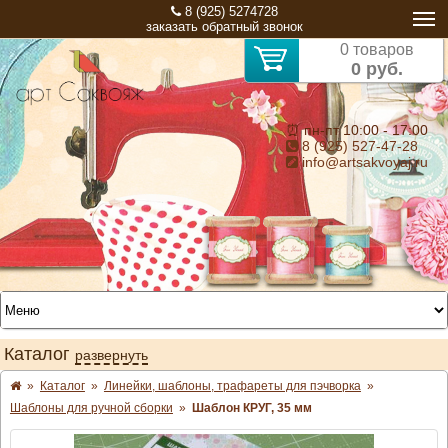
8 (925) 5274728
заказать обратный звонок
0 товаров
0 руб.
⏰ пн-пт 10:00 - 17:00
8 (925) 527-47-28
info@artsakvoyaj.ru
Каталог
развернуть
»
Каталог
»
Линейки, шаблоны, трафареты для пэчворка
»
Шаблоны для ручной сборки
»
Шаблон КРУГ, 35 мм