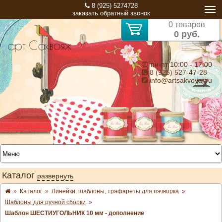
8 (925) 5274728
заказать обратный звонок
0 товаров
0 руб.
⏰ пн-пт 10:00 - 17:00
8 (925) 527-47-28
info@artsakvoyaj.ru
Каталог
развернуть
»
Каталог
»
Линейки, шаблоны, трафареты для пэчворка
»
Шаблоны для ручной сборки
»
Шаблон ШЕСТИУГОЛЬНИК 10 мм - дополнение