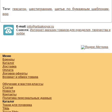
Теги:
гексагон
,
шестигранник
,
шитье по бумажным шаблонам
,
epp
E-mail:
info@artsakvoyaj.ru
Саквояж.
Интернет-магазин товаров для рукоделия, творчества и
хобби
Меню
Бренды
Каталог
Доставка
Оплата
Договор оферты
Возврат и обмен товара
Обучение и мастер-классы
Статьи
Новости
Контакты
Политика персональных данных
Каталог
Ткани для пэчворка
Tilda