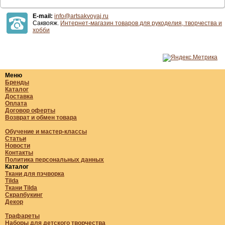
E-mail:
info@artsakvoyaj.ru
Саквояж.
Интернет-магазин товаров для рукоделия, творчества и
хобби
Меню
Бренды
Каталог
Доставка
Оплата
Договор оферты
Возврат и обмен товара
Обучение и мастер-классы
Статьи
Новости
Контакты
Политика персональных данных
Каталог
Ткани для пэчворка
Tilda
Ткани Tilda
Скрапбукинг
Декор
Трафареты
Наборы для детского творчества