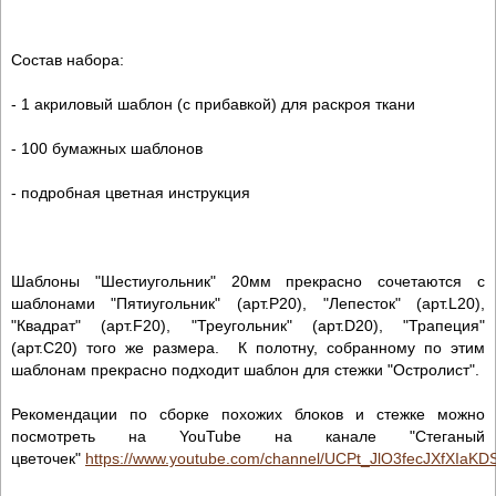
Состав набора:
- 1 акриловый шаблон (с прибавкой) для раскроя ткани
- 100 бумажных шаблонов
- подробная цветная инструкция
Шаблоны "Шестиугольник" 20мм прекрасно сочетаются с
шаблонами "Пятиугольник" (арт.P20), "Лепесток" (арт.L20),
"Квадрат" (арт.F20), "Треугольник" (арт.D20), "Трапеция"
(арт.C20) того же размера. К полотну, собранному по этим
шаблонам прекрасно подходит шаблон для стежки "Остролист".
Рекомендации по сборке похожих блоков и стежке можно
посмотреть на YouTube на канале "Стеганый
цветочек"
https://www.youtube.com/channel/UCPt_JlO3fecJXfXIaKD