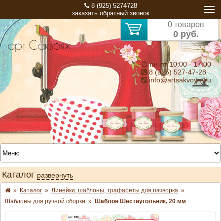
8 (925) 5274728
заказать обратный звонок
0 товаров
0 руб.
⏰ пн-пт 10:00 - 17:00
8 (925) 527-47-28
info@artsakvoyaj.ru
Каталог
развернуть
»
Каталог
»
Линейки, шаблоны, трафареты для пэчворка
»
Шаблоны для ручной сборки
»
Шаблон Шестиугольник, 20 мм