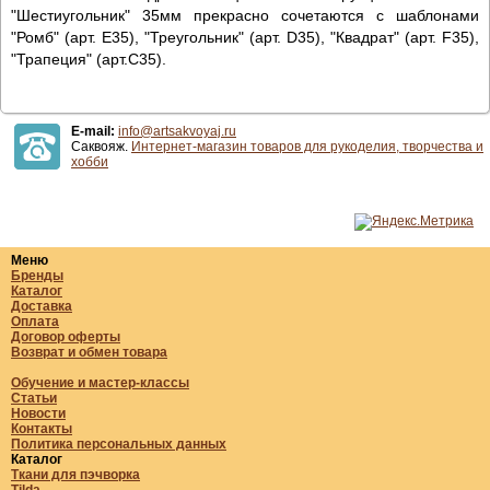
"Шестиугольник" 35мм прекрасно сочетаются с шаблонами
"Ромб" (арт. E35), "Треугольник" (арт. D35), "Квадрат" (арт. F35),
"Трапеция" (арт.C35).
E-mail:
info@artsakvoyaj.ru
Саквояж.
Интернет-магазин товаров для рукоделия, творчества и
хобби
Меню
Бренды
Каталог
Доставка
Оплата
Договор оферты
Возврат и обмен товара
Обучение и мастер-классы
Статьи
Новости
Контакты
Политика персональных данных
Каталог
Ткани для пэчворка