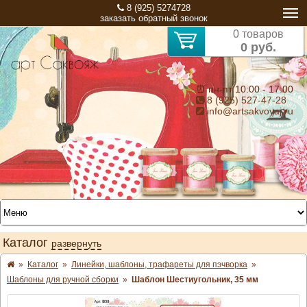
8 (925) 5274728
заказать обратный звонок
0 товаров
0 руб.
⏰ пн-пт 10:00 - 17:00
8 (925) 527-47-28
info@artsakvoyaj.ru
Каталог
развернуть
»
Каталог
»
Линейки, шаблоны, трафареты для пэчворка
»
Шаблоны для ручной сборки
»
Шаблон Шестиугольник, 35 мм