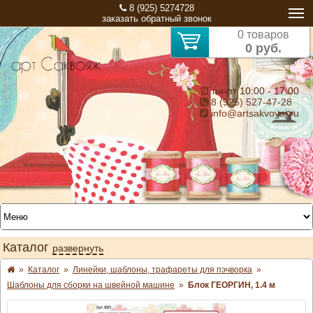
8 (925) 5274728
заказать обратный звонок
0 товаров
0 руб.
⏰ пн-пт 10:00 - 17:00
8 (925) 527-47-28
info@artsakvoyaj.ru
Каталог
развернуть
»
Каталог
»
Линейки, шаблоны, трафареты для пэчворка
»
Шаблоны для сборки на швейной машине
»
Блок ГЕОРГИН, 1.4 м