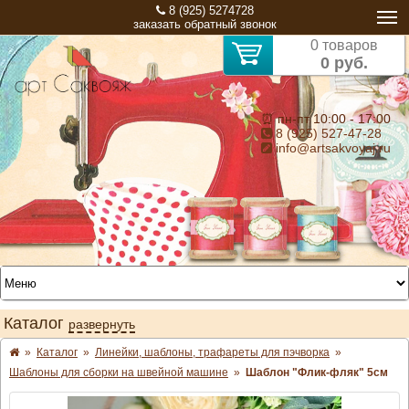
8 (925) 5274728
заказать обратный звонок
0 товаров
0 руб.
⏰ пн-пт 10:00 - 17:00
8 (925) 527-47-28
info@artsakvoyaj.ru
Каталог
развернуть
»
Каталог
»
Линейки, шаблоны, трафареты для пэчворка
»
Шаблоны для сборки на швейной машине
»
Шаблон "Флик-фляк" 5см