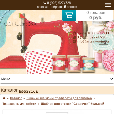
8 (925) 5274728
заказать обратный звонок
0 товаров
0 руб.
⏰ пн-пт 10:00 - 17:00
8 (925) 527-47-28
info@artsakvoyaj.ru
Каталог
развернуть
»
Каталог
»
Линейки, шаблоны, трафареты для пэчворка
»
Трафареты для стёжки
»
Шаблон для стежки "Сердечки" большой