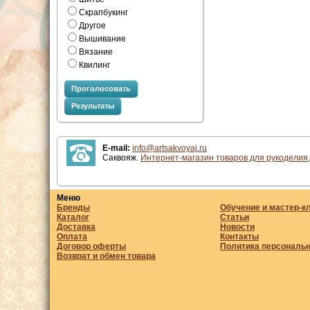
Скрапбукинг
Другое
Вышивание
Вязание
Квилинг
Проголосовать
Результаты
E-mail:
info@artsakvoyaj.ru
Саквояж.
Интернет-магазин товаров для рукоделия,
Меню
Бренды
Обучение и мастер-к
Каталог
Статьи
Доставка
Новости
Оплата
Контакты
Договор оферты
Политика персональ
Возврат и обмен товара