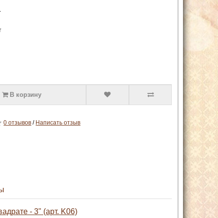
1
т
В корзину
0 отзывов
/
Написать отзыв
ы
адрате - 3" (арт. K06)