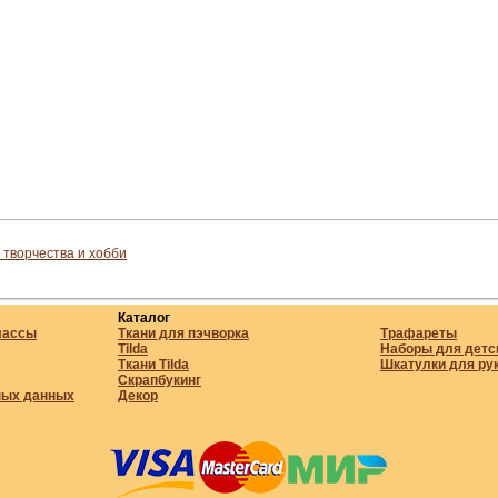
 творчества и хобби
Каталог
лассы
Ткани для пэчворка
Трафареты
Tilda
Наборы для детс
Ткани Tilda
Шкатулки для ру
Скрапбукинг
ных данных
Декор