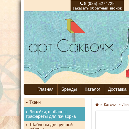
8 (925) 5274728
заказать обратный звонок
Главная
Бренды
Каталог
Доставка
Ткани
»
Каталог
»
Лин
Линейки, шаблоны,
трафареты для пэчворка
Шаблоны для ручной