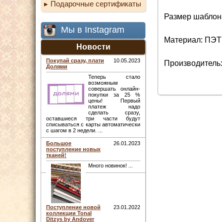
Подарочные сертификаты
Размер шаблона
Мы в Instagram
Материал: ПЭТ
Новости
Покупай сразу, плати
10.05.2023
Производитель:
Долями
Теперь стало
возможным
совершать онлайн-
покупки за 25 %
цены! Первый
платеж надо
сделать сразу,
оставшиеся три части будут
списываться с карты автоматически
с шагом в 2 недели. ...
Большое
26.01.2023
поступление новых
тканей!
Много новинок! ...
Поступление новой
23.01.2022
коллекции Tonal
Ditzys by Andover