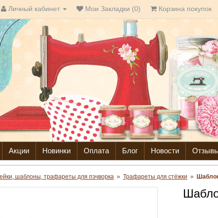
Личный кабинет
Мои Закладки (0)
Корзина покупок
Акции
Новинки
Оплата
Блог
Новости
Отзыв
ейки, шаблоны, трафареты для пэчворка
»
Трафареты для стёжки
»
Шаблон
Шабло