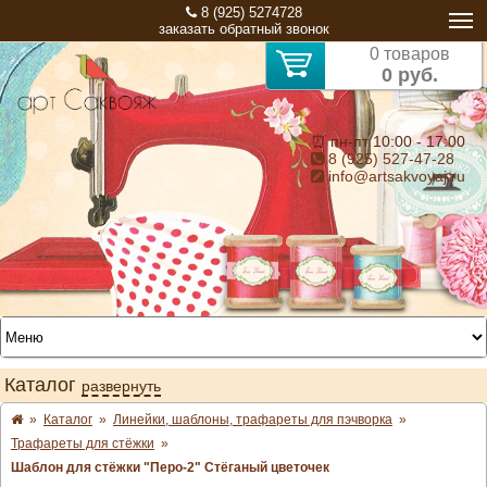
8 (925) 5274728
заказать обратный звонок
0 товаров
0 руб.
⏰ пн-пт 10:00 - 17:00
8 (925) 527-47-28
info@artsakvoyaj.ru
Каталог
развернуть
»
Каталог
»
Линейки, шаблоны, трафареты для пэчворка
»
Трафареты для стёжки
»
Шаблон для стёжки "Перо-2" Стёганый цветочек