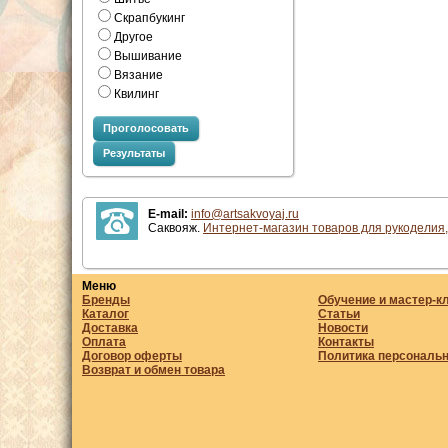
Скрапбукинг
Другое
Вышивание
Вязание
Квилинг
Проголосовать
Результаты
E-mail:
info@artsakvoyaj.ru
Саквояж.
Интернет-магазин товаров для рукоделия,
Меню
Бренды
Обучение и мастер-к
Каталог
Статьи
Доставка
Новости
Оплата
Контакты
Договор оферты
Политика персональ
Возврат и обмен товара