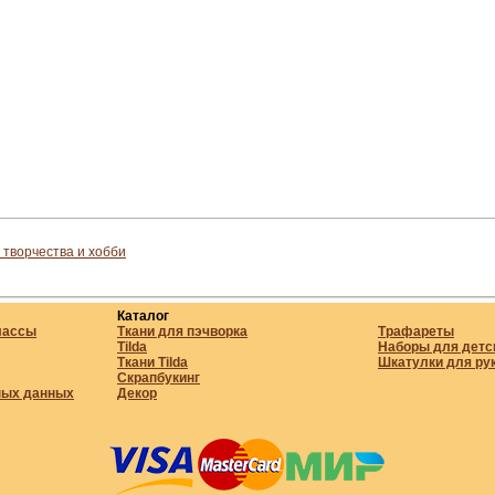
 творчества и хобби
Каталог
лассы
Ткани для пэчворка
Трафареты
Tilda
Наборы для детс
Ткани Tilda
Шкатулки для ру
Скрапбукинг
ных данных
Декор