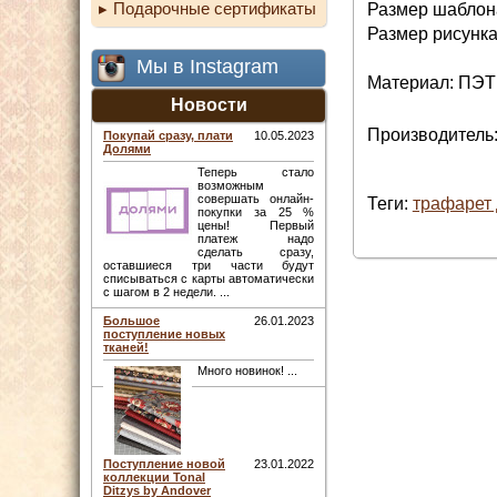
Подарочные сертификаты
Размер шаблона
Размер рисунка
Мы в Instagram
Материал: ПЭТ
Новости
Производитель:
Покупай сразу, плати
10.05.2023
Долями
Теперь стало
возможным
совершать онлайн-
Теги:
трафарет 
покупки за 25 %
цены! Первый
платеж надо
сделать сразу,
оставшиеся три части будут
списываться с карты автоматически
с шагом в 2 недели. ...
Большое
26.01.2023
поступление новых
тканей!
Много новинок! ...
Поступление новой
23.01.2022
коллекции Tonal
Ditzys by Andover