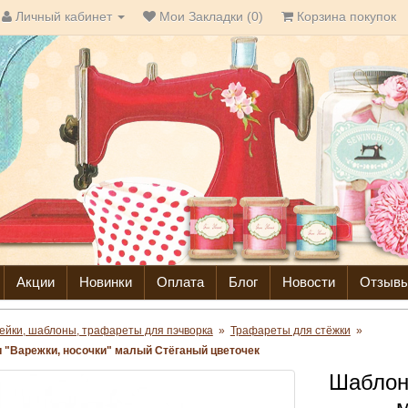
Личный кабинет
Мои Закладки (0)
Корзина покупок
Акции
Новинки
Оплата
Блог
Новости
Отзыв
ейки, шаблоны, трафареты для пэчворка
»
Трафареты для стёжки
»
 "Варежки, носочки" малый Стёганый цветочек
Шаблон 
м