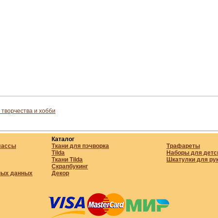
 творчества и хобби
Каталог
лассы
Ткани для пэчворка
Трафареты
Tilda
Наборы для детс
Ткани Tilda
Шкатулки для ру
Скрапбукинг
ных данных
Декор