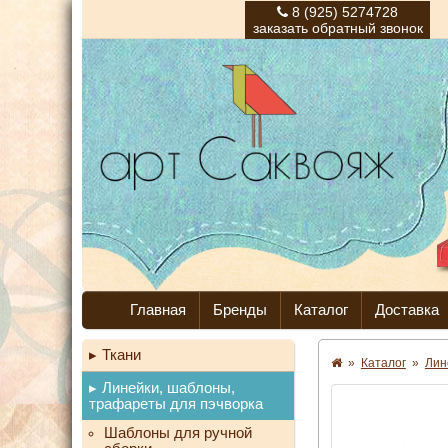
8 (925) 5274728
заказать обратный звонок
Главная
Бренды
Каталог
Доставка
Ткани
»
Каталог
»
Лин
Линейки, шаблоны,
трафареты для пэчворка
Шаблоны для ручной