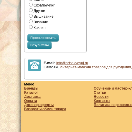
Скрапбукинг
Другое
Вышивание
Вязание
Квилинг
Проголосовать
Результаты
E-mail:
info@artsakvoyaj.ru
Саквояж.
Интернет-магазин товаров для рукоделия,
Меню
Бренды
Обучение и мастер-к
Каталог
Статьи
Доставка
Новости
Оплата
Контакты
Договор оферты
Политика персональ
Возврат и обмен товара