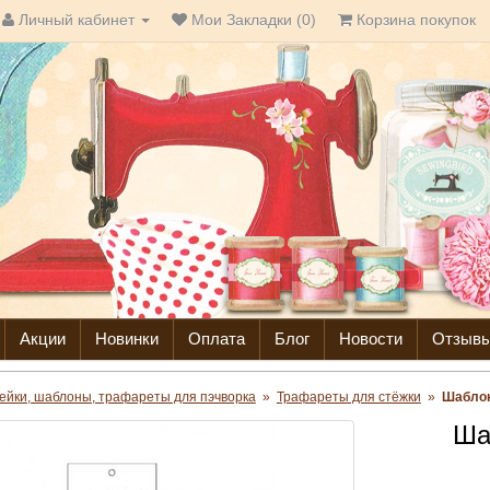
Личный кабинет
Мои Закладки (0)
Корзина покупок
Акции
Новинки
Оплата
Блог
Новости
Отзыв
ейки, шаблоны, трафареты для пэчворка
»
Трафареты для стёжки
»
Шаблон
Ша