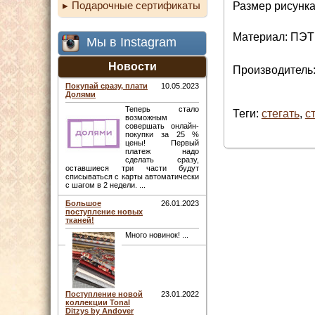
Подарочные сертификаты
Размер рисунка
Материал: ПЭТ
Мы в Instagram
Новости
Производитель:
Покупай сразу, плати
10.05.2023
Долями
Теперь стало
Теги:
стегать
,
с
возможным
совершать онлайн-
покупки за 25 %
цены! Первый
платеж надо
сделать сразу,
оставшиеся три части будут
списываться с карты автоматически
с шагом в 2 недели. ...
Большое
26.01.2023
поступление новых
тканей!
Много новинок! ...
Поступление новой
23.01.2022
коллекции Tonal
Ditzys by Andover