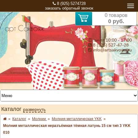
8 (925) 5274728
заказать обратный звонок
0 товаров
0 руб.
⏰ пн-пт 10:00 - 17:00
8 (925) 527-47-28
info@artsakvoyaj.ru
Каталог
развернуть
»
Каталог
»
Молнии
»
Молния металлическая YKK
»
Молния металлическая неразъёмная тёмная латунь 15 см тип 3 YKK
010