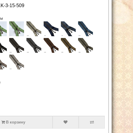
K-3-15-509
ты
т
В корзину