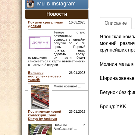
Мы в Instagram
Новости
Описание
Покупай сразу, плати
10.05.2023
Долями
Теперь стало
Японская комп
возможным
совершать онлайн-
молний различ
покупки за 25 %
цены! Первый
крупнейших про
платеж надо
сделать сразу,
оставшиеся три части будут
списываться с карты автоматически
Молния металли
с шагом в 2 недели. ...
Большое
26.01.2023
поступление новых
Ширина звеньев
тканей!
Много новинок! ...
Бегунок без фи
Бренд: YKK
Поступление новой
23.01.2022
коллекции Tonal
Ditzys by Andover
Новинки в
АртСаквояж! ...