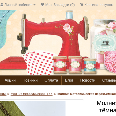
Личный кабинет
Мои Закладки (0)
Корзина покупок
Акции
Новинки
Оплата
Блог
Новости
Отзыв
лнии
»
Молния металлическая YKK
»
Молния металлическая неразъёмная т
Молни
тёмна