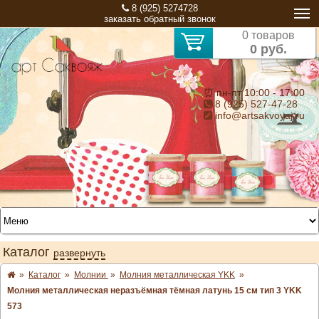
8 (925) 5274728
заказать обратный звонок
0 товаров
0 руб.
⏰ пн-пт 10:00 - 17:00
8 (925) 527-47-28
info@artsakvoyaj.ru
Каталог
развернуть
»
Каталог
»
Молнии
»
Молния металлическая YKK
»
Молния металлическая неразъёмная тёмная латунь 15 см тип 3 YKK
573