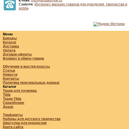
E-mail:
info@artsakvoyaj.ru
Саквояж.
Интернет-магазин товаров для рукоделия, творчества и
хобби
Меню
Бренды
Каталог
Доставка
Оплата
Договор оферты
Возврат и обмен товара
Обучение и мастер-классы
Статьи
Новости
Контакты
Политика персональных данных
Каталог
Ткани для пэчворка
Tilda
Ткани Tilda
Скрапбукинг
Декор
Трафареты
Наборы для детского творчества
Шкатулки для рукоделия
Карта сайта