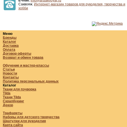
E-mail:
info@artsakvoyaj.ru
Саквояж.
Интернет-магазин товаров для рукоделия, творчества и
хобби
Меню
Бренды
Каталог
Доставка
Оплата
Договор оферты
Возврат и обмен товара
Обучение и мастер-классы
Статьи
Новости
Контакты
Политика персональных данных
Каталог
Ткани для пэчворка
Tilda
Ткани Tilda
Скрапбукинг
Декор
Трафареты
Наборы для детского творчества
Шкатулки для рукоделия
Карта сайта