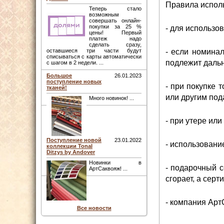
Правила испол
Теперь стало
возможным
совершать онлайн-
покупки за 25 %
- для использо
цены! Первый
платеж надо
сделать сразу,
- если номинал
оставшиеся три части будут
списываться с карты автоматически
подлежит даль
с шагом в 2 недели. ...
Большое
26.01.2023
поступление новых
- при покупке 
тканей!
или другим по
Много новинок! ...
- при утере ил
Поступление новой
23.01.2022
- использовани
коллекции Tonal
Ditzys by Andover
Новинки в
- подарочный с
АртСаквояж! ...
сгорает, а серт
- компания Арт
Все новости