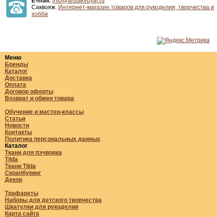
E-mail:
info@artsakvoyaj.ru
Саквояж.
Интернет-магазин товаров для рукоделия, творчества и
хобби
Меню
Бренды
Каталог
Доставка
Оплата
Договор оферты
Возврат и обмен товара
Обучение и мастер-классы
Статьи
Новости
Контакты
Политика персональных данных
Каталог
Ткани для пэчворка
Tilda
Ткани Tilda
Скрапбукинг
Декор
Трафареты
Наборы для детского творчества
Шкатулки для рукоделия
Карта сайта