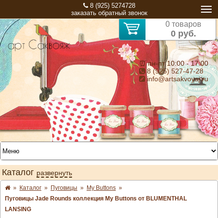
8 (925) 5274728
заказать обратный звонок
0 товаров
0 руб.
⏰ пн-пт 10:00 - 17:00
8 (925) 527-47-28
info@artsakvoyaj.ru
Каталог
развернуть
»
Каталог
»
Пуговицы
»
My Buttons
»
Пуговицы Jade Rounds коллекция My Buttons от BLUMENTHAL
LANSING