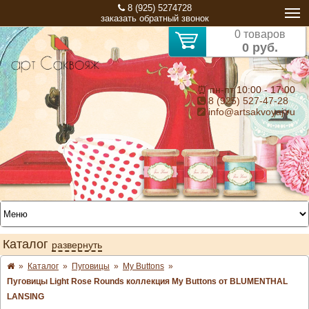
8 (925) 5274728
заказать обратный звонок
0 товаров
0 руб.
⏰ пн-пт 10:00 - 17:00
8 (925) 527-47-28
info@artsakvoyaj.ru
Каталог
развернуть
»
Каталог
»
Пуговицы
»
My Buttons
»
Пуговицы Light Rose Rounds коллекция My Buttons от BLUMENTHAL
LANSING