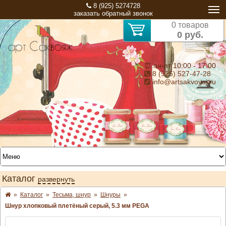
8 (925) 5274728
заказать обратный звонок
0 товаров
0 руб.
⏰ пн-пт 10:00 - 17:00
8 (925) 527-47-28
info@artsakvoyaj.ru
Каталог
развернуть
»
Каталог
»
Тесьма, шнур
»
Шнуры
»
Шнур хлопковый плетёный серый, 5.3 мм PEGA