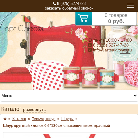
8 (925) 5274728
заказать обратный звонок
0 товаров
0 руб.
⏰ пн-пт 10:00 - 17:00
8 (925) 527-47-28
info@artsakvoyaj.ru
Каталог
развернуть
»
Каталог
»
Тесьма, шнур
»
Шнуры
»
Шнур круглый хлопок 0,6*130см с наконечником, красный