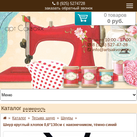
8 (925) 5274728
заказать обратный звонок
0 товаров
0 руб.
⏰ пн-пт 10:00 - 17:00
8 (925) 527-47-28
info@artsakvoyaj.ru
Каталог
развернуть
»
Каталог
»
Тесьма, шнур
»
Шнуры
»
Шнур круглый хлопок 0,6*130см с наконечником, тёмно-синий