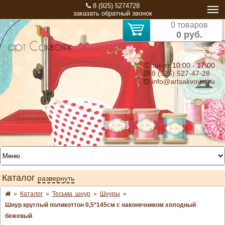
8 (925) 5274728
заказать обратный звонок
0 товаров
0 руб.
⏰ пн-пт 10:00 - 17:00
8 (925) 527-47-28
info@artsakvoyaj.ru
Каталог
развернуть
»
Каталог
»
Тесьма, шнур
»
Шнуры
»
Шнур круглый поликоттон 0,5*145см с наконечником холодный
бежевый