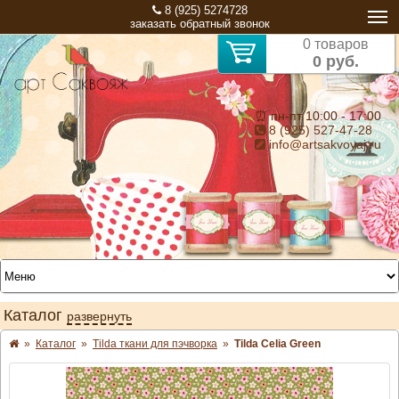
8 (925) 5274728
заказать обратный звонок
0 товаров
0 руб.
⏰ пн-пт 10:00 - 17:00
8 (925) 527-47-28
info@artsakvoyaj.ru
Каталог
развернуть
»
Каталог
»
Tilda ткани для пэчворка
»
Tilda Celia Green