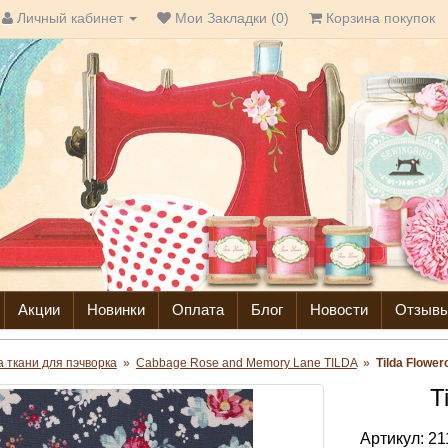
Личный кабинет
Мои Закладки (0)
Корзина покупок
Акции
Новинки
Оплата
Блог
Новости
Отзыв
da ткани для пэчворка
»
Cabbage Rose and Memory Lane TILDA
»
Tilda Flower
T
Артикул:
21