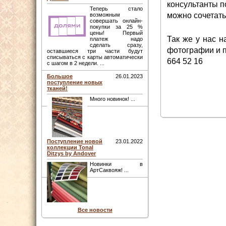
консультанты п
Теперь стало
можно сочетать
возможным
совершать онлайн-
покупки за 25 %
цены! Первый
Так же у нас 
платеж надо
сделать сразу,
фотографии и п
оставшиеся три части будут
списываться с карты автоматически
664 52 16
с шагом в 2 недели. ...
Большое
26.01.2023
поступление новых
тканей!
Много новинок! ...
Поступление новой
23.01.2022
коллекции Tonal
Ditzys by Andover
Новинки в
АртСаквояж! ...
Все новости