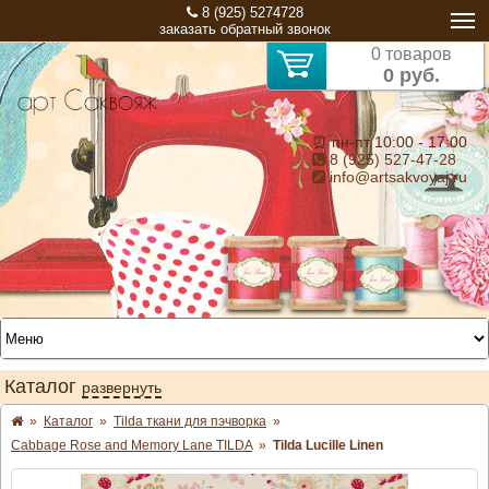
8 (925) 5274728
заказать обратный звонок
0 товаров
0 руб.
⏰ пн-пт 10:00 - 17:00
8 (925) 527-47-28
info@artsakvoyaj.ru
Каталог
развернуть
»
Каталог
»
Tilda ткани для пэчворка
»
Cabbage Rose and Memory Lane TILDA
»
Tilda Lucille Linen