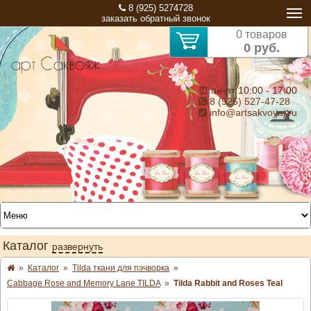
8 (925) 5274728
заказать обратный звонок
0 товаров
0 руб.
⏰ пн-пт 10:00 - 17:00
8 (925) 527-47-28
info@artsakvoyaj.ru
Каталог
развернуть
»
Каталог
»
Tilda ткани для пэчворка
»
Cabbage Rose and Memory Lane TILDA
»
Tilda Rabbit and Roses Teal