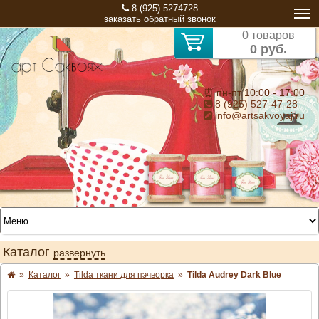
8 (925) 5274728
заказать обратный звонок
0 товаров
0 руб.
⏰ пн-пт 10:00 - 17:00
8 (925) 527-47-28
info@artsakvoyaj.ru
Каталог
развернуть
»
Каталог
»
Tilda ткани для пэчворка
»
Tilda Audrey Dark Blue