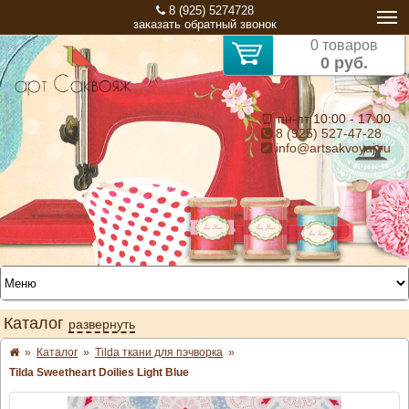
8 (925) 5274728
заказать обратный звонок
0 товаров
0 руб.
⏰ пн-пт 10:00 - 17:00
8 (925) 527-47-28
info@artsakvoyaj.ru
Каталог
развернуть
»
Каталог
»
Tilda ткани для пэчворка
»
Tilda Sweetheart Doilies Light Blue