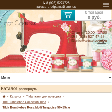
8 (925) 5274728
заказать обратный звонок
0 товаров
0 руб.
⏰ пн-пт 10:00 - 17:00
8 (925) 527-47-28
info@artsakvoyaj.ru
Каталог
развернуть
»
Каталог
»
Tilda ткани для пэчворка
»
The Bumblebee Collection Tilda
»
Tilda Bumblebee Rosa Molli Turquoise 50х55см