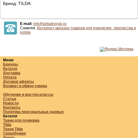
Бренд: TILDA
E-mail:
info@artsakvoyaj.ru
Саквояж.
Интернет-магазин товаров для рукоделия, творчества и
хобби
Меню
Бренды
Каталог
Доставка
Оплата
Договор оферты
Возврат и обмен товара
Обучение и мастер-классы
Статьи
Новости
Контакты
Политика персональных данных
Каталог
Ткани для пэчворка
Tilda
Ткани Tilda
Скрапбукинг
Декор