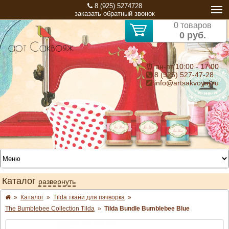
8 (925) 5274728
заказать обратный звонок
0 товаров
0 руб.
⏰ пн-пт 10:00 - 17:00
8 (925) 527-47-28
info@artsakvoyaj.ru
Каталог
развернуть
»
Каталог
»
Tilda ткани для пэчворка
»
The Bumblebee Collection Tilda
»
Tilda Bundle Bumblebee Blue