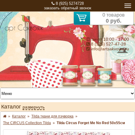
8 (925) 5274728
заказать обратный звонок
0 товаров
0 руб.
⏰ пн-пт 10:00 - 17:00
8 (925) 527-47-28
info@artsakvoyaj.ru
Каталог
развернуть
»
Каталог
»
Tilda ткани для пэчворка
»
The CIRCUS Collection Tilda
»
Tilda Circus Forget Me No Red 50х55см