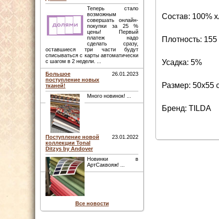
Теперь стало
возможным
Состав: 100% х
совершать онлайн-
покупки за 25 %
цены! Первый
платеж надо
Плотность: 155 
сделать сразу,
оставшиеся три части будут
списываться с карты автоматически
Усадка: 5%
с шагом в 2 недели. ...
Большое
26.01.2023
поступление новых
Размер: 50х55 
тканей!
Много новинок! ...
Бренд: TILDA
Поступление новой
23.01.2022
коллекции Tonal
Ditzys by Andover
Новинки в
АртСаквояж! ...
Все новости