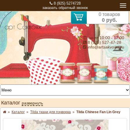
8 (925) 5274728
заказать обратный звонок
0 товаров
0 руб.
⏰ пн-пт 10:00 - 17:00
8 (925) 527-47-28
info@artsakvoyaj.ru
Каталог
развернуть
»
Каталог
»
Tilda ткани для пэчворка
»
Tilda Chinese Fan Lin Grey