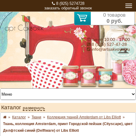
8 (925) 5274728
заказать обратный звонок
0 товаров
0 руб.
⏰ пн-пт 10:00 - 17:00
8 (925) 527-47-28
info@artsakvoyaj.ru
Каталог
развернуть
»
Каталог
»
Ткани
»
Коллекция тканей Amsterdam от Libs Elliott
»
Ткань, коллекция Amsterdam, принт Городской пейзаж (Cityscape), цвет
Делфтский синий (Delftware) от Libs Elliott