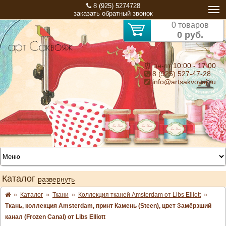
8 (925) 5274728
заказать обратный звонок
0 товаров
0 руб.
⏰ пн-пт 10:00 - 17:00
8 (925) 527-47-28
info@artsakvoyaj.ru
Каталог
развернуть
»
Каталог
»
Ткани
»
Коллекция тканей Amsterdam от Libs Elliott
»
Ткань, коллекция Amsterdam, принт Камень (Steen), цвет Замёрзший
канал (Frozen Canal) от Libs Elliott