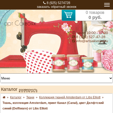
8 (925) 5274728
заказать обратный звонок
0 товаров
0 руб.
⏰ пн-пт 10:00 - 17:00
8 (925) 527-47-28
info@artsakvoyaj.ru
Каталог
развернуть
»
Каталог
»
Ткани
»
Коллекция тканей Amsterdam от Libs Elliott
»
Ткань, коллекция Amsterdam, принт Канал (Canal), цвет Делфтский
синий (Delftware) от Libs Elliott