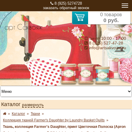
8 (925) 5274728
заказать обратный звонок
0 товаров
0 руб.
⏰ пн-пт 10:00 - 17:00
8 (925) 527-47-28
info@artsakvoyaj.ru
Каталог
развернуть
»
Каталог
»
Ткани
»
Коллекция тканей Farmer's Daughter by Laundry Basket Quilts
»
Ткань, коллекция Farmer's Daughter, принт Цветочная Полоска (Apron