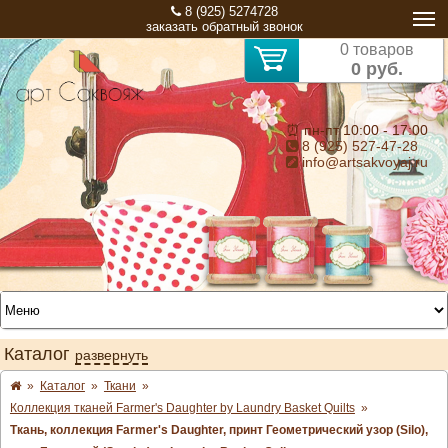
8 (925) 5274728
заказать обратный звонок
0 товаров
0 руб.
⏰ пн-пт 10:00 - 17:00
8 (925) 527-47-28
info@artsakvoyaj.ru
Каталог
развернуть
»
Каталог
»
Ткани
»
Коллекция тканей Farmer's Daughter by Laundry Basket Quilts
»
Ткань, коллекция Farmer's Daughter, принт Геометрический узор (Silo),